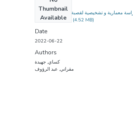
Files
Thumbnail
اسة معمارية و تشخيصية لقصبة بجاية (اقتراح تأهيل
Available
(4.52 MB)
منزل افتراضيا).pdf
Date
2022-06-22
Authors
كساي, جهيدة
مقراني, عبد الرؤوف