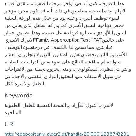
هذا التصرف، كون أنه في أواخر مرحلة الطفولة، ملقون أصابع
الاتهام اتجاه الضحية متناسين في ذلك بأنه قد يكون مجرد مؤشر
لسوء توظيف أسري. وعليه نود من خلال هذه الورقة البحثية
فحص دينامية النسق الأسري كما يدركه الطفل الذي يعاني من
التبول اللاّإرادي باعتباره فردا يتفاعل ضمنه، وهذا بتطبيق اختبار
الادراك الأسري"Family Apperception Test "FATعلى حالتين
عياديتين، مما يسمح لنا بالكشف عن درجةسوء التوظيف
للأسرتين اللتين تحضنان هذين الطفلين اللذين لا يتجاوزان العشر
سنوات، ثم مناقشة النتائج على ضوء بعض الدراسات السابقة
والتراث النظري السيكولوجي، ومنه الخروج بجملة من الاقتراحات
في سبيل الاستفادة منها لتحقيق التوازن النفسي والاجتماعي
للطفل والأسرة ككل.
Keywords
الأسري
,
التبول اللاّإرادي
,
الصحة النفسية للطفل
,
الطفولة
المتأخرة
URI
http://ddeposit.univ-alger2.dz/handle/20.500.12387/8201