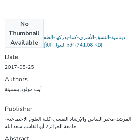
No
Files
Thumbnail
دينامية-النسق-الأسري-كما-يدركها-الطفل-الذي-يعاني-من-
Available
(741.08 KB)
التبول-اللاّإرادي-(دراسة-حالة).pdf
Date
2017-05-25
Authors
أيت مولود, يسمينة
Publisher
المرشد-مخبر القياس والإرشاد النفسي-كلية العلوم الاجتماعية-
جامعة الجزائر2 أبو القاسم سعد الله
Abstract