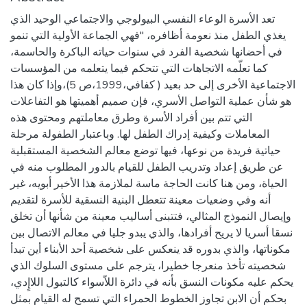
تعد الأسرة الوعاء النفسي البيولوجي والاجتماعي الوحيد الذي
يغذي الطفل منذ نعومة أظافره، "فهي الجماعة الأولية التي تنمو
في أحضانها شخصية الفرد في سنوات حياته الباكرة والحاسمة،
كما تعلّمه الاتجاهات التي تتحكم فيما يتعلمه من المؤسسات
الاجتماعية الأخرى إلى حد بعيد ( كفافي،1999،ص 5)،وإذا كان هذا
هو شأن عملية التواصل الأسري، فإن صميم أهميتها هو التفاعلات
التي تتم بين أفراد الأسرة وطرق معاملتهم ومحتوى هذه
المعاملات وكيفية إدراك الطفل لها. وباعتبار الطفولة مرحلة
حياتية فريدة من نوعها، فيها توضع معالم الشخصية المستقبلية
عن طريق إعداد وتدريب الطفل للقيام بالدور المطلوب منه في
الحياة، ومن هنا كانت الحاجة ماسة لملازمة هذا الأخير أبويه، غير
أنه وفي وضعيات معينة تتعطل البنية النسقية للأسرة لتقديم
وإيصال النموذج المثالي، فتتبنى أساليب معينة من شأنها أن تخلق
نسقا أسريا لا يريح أفرادها، والذي يبدو جليا في معالم الاتصال بين
مكوناتها، والذي بدوره قد ينعكس على شخصية أحد الأبناء أين تبدأ
شخصيته تأخذ منعرجا خطيرا، يترجم على مستوى السلوك الذي
يحكم عليه مكونات النسق بأنه في دائرة اللاّسواء كالتبول اللاإٍدي،
بحكم أن الابن تجاوز الخطوط الحمراء التي تسمح له القيام بمثل