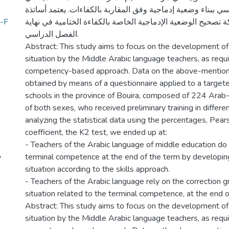
سي ببناء وضعية إدماجية وفق المقاربة بالكفاءات. يعتمد أساتذة
ة تصحيح الوضعية الإدماجية الخاصة بالكفاءة الختامية في نهاية
الفصل الدراسي.
Abstract: This study aims to focus on the development of
situation by the Middle Arabic language teachers, as requ
competency-based approach. Data on the above-mention
obtained by means of a questionnaire applied to a target
schools in the province of Bouira, composed of 224 Arab
of both sexes, who received preliminary training in differen
analyzing the statistical data using the percentages, Pears
coefficient, the K2 test, we ended up at:
- Teachers of the Arabic language of middle education do
terminal competence at the end of the term by developing
situation according to the skills approach.
- Teachers of the Arabic language rely on the correction gr
situation related to the terminal competence, at the end o
Abstract: This study aims to focus on the development of
situation by the Middle Arabic language teachers, as requ