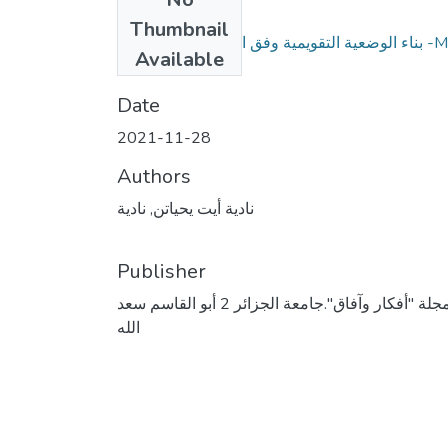
Files
Thumbnail
بناء الوضعية التقويمية وفق المقاربة بالكفاءات1 -M-F
Available
.pdf
(846.41 KB)
Date
2021-11-28
Authors
نادية أيت يحياتن, نادية
Publisher
مجلة "أفكار وآفاق".جامعة الجزائر 2 أبو القاسم سعد
الله