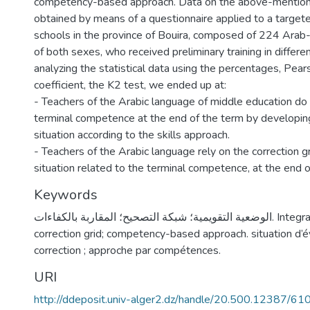
competency-based approach. Data on the above-mention
obtained by means of a questionnaire applied to a target
schools in the province of Bouira, composed of 224 Arab
of both sexes, who received preliminary training in differen
analyzing the statistical data using the percentages, Pears
coefficient, the K2 test, we ended up at:
- Teachers of the Arabic language of middle education do
terminal competence at the end of the term by developing
situation according to the skills approach.
- Teachers of the Arabic language rely on the correction gr
situation related to the terminal competence, at the end o
Keywords
الوضعية التقويمية؛ شبكة التصحيح؛ المقاربة بالكفاءات. Integration situation;
correction grid; competency-based approach. situation d’év
correction ; approche par compétences.
URI
http://ddeposit.univ-alger2.dz/handle/20.500.12387/61