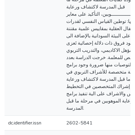
قبل المدرسة لاكتشاف ورعاية
ـــــــــــــــوبين، التأكيد على معاير
مها: توطين القياس النفسي لقدرات
اطفال العقلية بمقاييس علمية مقننة
 على البيئة السودانية بالإضافة الى
جود فروق ذات دلالة إحصائية تَعزى
لمؤهل الاكاديمي، والتدريب التربوي
صص للمعلمة. خرجت الدراسة بعدد
التوصيات منها ضرورة وجود برامج
مية متخصصة للأشراف التربوي في
 ما قبل المدرسة لاكتشاف ورعاية
ة ، إشراك المتخصصين في التخطيط
اس والاشراف على الية تنفيذ برامج
رعاية الموهوبين في مرحلة ما قبل
المدرسة.
dc.identifier.issn
2602-5841