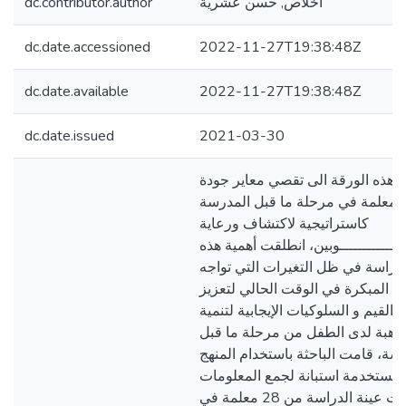
اخلاص, حسن عشرية
dc.contributor.author
dc.date.accessioned
2022-11-27T19:38:48Z
dc.date.available
2022-11-27T19:38:48Z
dc.date.issued
2021-03-30
 هذه الورقة الى تقصي معاير جودة
المعلمة في مرحلة ما قبل المدرسة
كاستراتيجية لاكتشاف ورعاية
ــــــــــــــوبين، انطلقت أهمية هذه
لدراسة في ظل التغيرات التي تواجه
ة المبكرة في الوقت الحالي لتعزيز
 القيم و السلوكيات الإيجابية لتنمية
موهبة لدى الطفل من مرحلة ما قبل
سة، قامت الباحثة باستخدام المنهج
مستخدمة استبانة لجمع المعلومات
وتكونت عينة الدراسة من 28 معلمة في