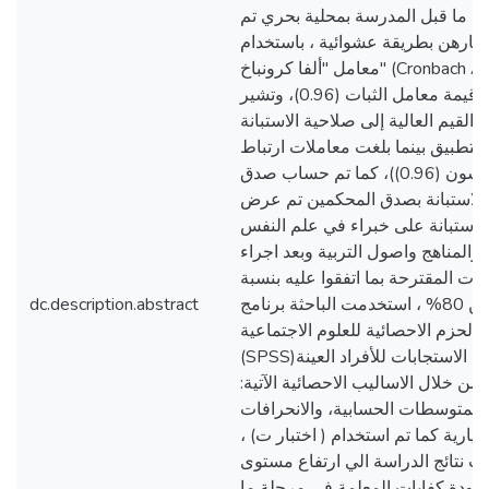
ة ما قبل المدرسة بمحلية بحري تم
تيارهن بطريقة عشوائية ، باستخدام
معامل "ألفا كرونباخ" (Cronbach Alpha)
جاءت قيمة معامل الثبات (0.96)، وتشير
 القيم العالية إلى صلاحية الاستبانة
للتطبيق بينما بلغت معاملات ارتباط
بيرسون (0.96))، كما تم حساب صدق
الاستبانة بصدق المحكمين تم عرض
الاستبانة على خبراء في علم النفس
والمناهج واصول التربية وبعد اجراء
يلات المقترحة بما اتفقوا عليه بنسبة
أكثر من 80% ، استخدمت الباحثة برنامج
dc.description.abstract
الحزم الاحصائية للعلوم الاجتماعية
(SPSS)تم تحليل الاستجابات للأفراد العينة
من خلال الاساليب الاحصائية الآتية:
المتوسطات الحسابية، والانحرافات
عيارية كما تم استخدام ( اختبار ت) ،
ت نتائج الدراسة الي ارتفاع مستوى
 جودة كفايات المعلمة في مرحلة ما