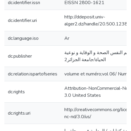
dc.identifier.issn
EISSN 2800-1621
http://ddeposit.univ-
dc.identifier.uri
alger2.dz/handle/20.500.1238
dc.language.iso
Ar
لم النفس الصحة و الوقاية و نوعية
dc.publisher
الحياة/جامعة الجزائر2
dc.relation.ispartofseries
volume et numéro;vol 06/ Num 
Attribution-NonCommercial-NoD
dc.rights
3.0 United States
http://creativecommons.org/lice
dc.rights.uri
nc-nd/3.0/us/