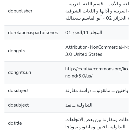
 اللغة و الأدب - قسم اللغة العربية
dc.publisher
غة العربية و آدابها و اللغات الشرقية
-  02 - أبو القاسم سعدالله
dc.relation.ispartofseries
المجلد 11;العدد 01
Attribution-NonCommercial-NoD
dc.rights
3.0 United States
http://creativecommons.org/lice
dc.rights.uri
nc-nd/3.0/us/
dc.subject
باختين ــ مانقونو ــ دراسة مقارنة
dc.subject
التداولية ــ نقد
احظات ومقارنة بين بعض الاتجاهات
dc.title
التداولية:باختين ومانقونو نموذجا