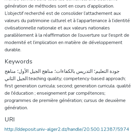
génération de méthodes sont en cours d’application.
L’objectif recherché est de consolider l’attachement aux
valeurs du patrimoine culturel et à l’appartenance à l’identité
civilisationnelle nationale et aux valeurs nationales
parallèlement à la réaffirmation de l’ouverture sur l'esprit de
modernité et l’implication en matière de développement
durable.
Keywords
جودة التعليم؛ التدريس بالكفاءات؛ مناهج الجيل الأول؛ مناهج
الجيل الثاني.teaching quality; competency-based approach;
first generation curricula; second; generation curricula. qualité
de l'éducation ; enseignement par compétences;
programmes de première génération; cursus de deuxième
génération.
URI
http://ddeposit.univ-alger2.dz/handle/20.500.12387/5974