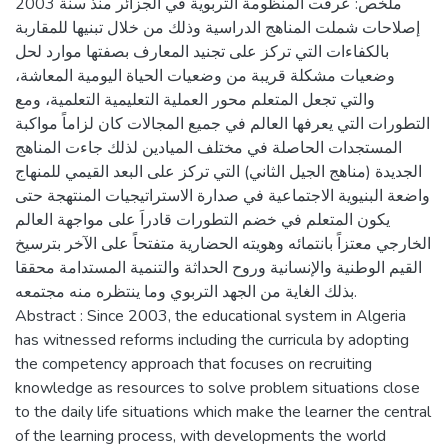
ملخص: عرفت المنظومة التربوية في الجزائر منذ سنة 2003
إصلاحات شملت المناهج الدراسية وذلك من خلال تبنيها للمقاربة
بالكفاءات التي تركز على تجنيد المعارف بصفتها موارد لحل
وضعيات مشكلة قريبة من وضعيات الحياة اليومية المعاشة،
والتي تجعل المتعلم محور العملية التعليمية التعلمية، ومع
التطورات التي يعرفها العالم في جميع المجالات كان لزاماً مواكبة
المستجدات الحاصلة في مختلف الميادين لذلك جاءت المناهج
الجديدة (مناهج الجيل الثاني) التي تركز على البعد القيمي للمنهاج
واضعة البنيوية الاجتماعية في صدارة الاستراتيجيات المنتهجة حتى
يكون المتعلم في خضم التطورات قادراَ على مواجهة العالم
الخارجي معتزاً بانتمائه وهويته الحضارية متفتحاً على الآخر بترسيخ
القيم الوطنية والإنسانية وروح الحداثة والتنمية المستدامة محققا
بذلك الغاية من الجهد التربوي وما ينتظره منه مجتمعه.
Abstract : Since 2003, the educational system in Algeria
has witnessed reforms including the curricula by adopting
the competency approach that focuses on recruiting
knowledge as resources to solve problem situations close
to the daily life situations which make the learner the central
of the learning process, with developments the world