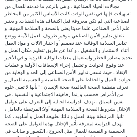
مجالات الحياة الصناعية ، و هي بالرغم ما قدمته للعمال من
تسهيلات فإنها في نفس الوقت كانت الأساس للكثير من المخاطر
الصناعية التي لم تكن معروفة قبل اكتشاف هذه التقنيات. و يعتبر
علم الأمن الصناعي علما حديثا يعنى بالصحة و السلامة المهنية، و
تتعلق تدابير الأمن الصناعي بتوفير ظروف العمل الآمنة ووضع
تدابير السلامة الوقائية عند تصميم أو اختيار الآلات و مواد العمل
أثناء الاستثمار و التشغيل ، و كذا عن طريق تنظيم مكان العمل و
تحديد مصادر الخطر واستعمال معدات الوقاية الفردية و في الأخير
عند وقوع الحوادث و تشمل إجراء الإسعافات الأولية و عمليات
الإنقاذ ، حيث تسعى تدابير الأمن الصناعي إلى الحد و الوقاية من
حوادث العمل و الحفاظ على الصحة النفسية و الجسمية للعمال و
تعرف منظمة الصحة العالمية صحة الإنسان : " بأنها لا تعني خلوه
من الأمراض فحسب و إنما رفاهيته الاجتماعية و النفسية . في
نفس السياق ، تهدف الدراسة الحالية إلى التعرف على عوامل
الإخلال بشروط الصحة و السلامة المهنية أولا: المرتبطة بالعامل ،
ثانيا: المرتبطة ببيئة العمل و ثالثا: بطبيعة العمل و أسلوبه ، كما
تهدف الدراسة لمعرفة تأثير الإخلال بهذه العوامل على الصحة
الجسمية و النفسية للعمال مثل الجروح ، الكسور وإصابات في