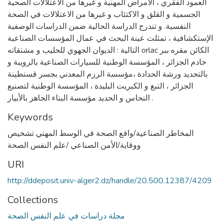
العمود الفقري ، الأمراض المهنية و غيرها من الاعتلالات الصحية
الجسمية و القلق و الاكتئاب و غيرها من الاعتلالات في الصحة
النفسية. و تندرج الدراسة الحالية ضمن الدراسات الوصفية
الإستكشافية ، تمثلت عينة البحث في عمال المؤسسات الصناعية
التالية : الديوان الجهوي للحليب و مشتقاته orlac الكائن مقره ببر
خادم الجزائر ، المؤسسة الوطنية للسيارات الصناعية بالرويبة و
بالتحديد ورشة الحدادة ،مؤسسة الرزم المعدني بجسر قسنطينة
الجزائر ، التبغ و الكبريت البليدة ، المؤسسة الوطنية لتصنيع
النحاس و الحديد مؤسسة البناء الجاهز بالأبيار .
Keywords
المخاطر الصناعية/واقع الصحة في الوسط المهني تشخيص
ووقاية/الأمن الصناعي /علم النفس الصحة
URI
http://ddeposit.univ-alger2.dz/handle/20.500.12387/4209
Collections
مجلة دراسات في علم النفس الصحة