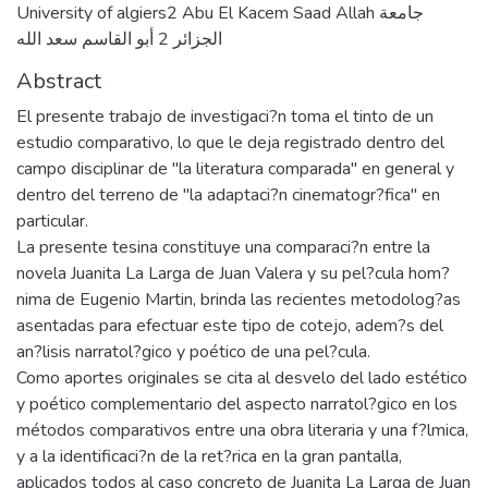
University of algiers2 Abu El Kacem Saad Allah جامعة
الجزائر 2 أبو القاسم سعد الله
Abstract
El presente trabajo de investigaci?n toma el tinto de un
estudio comparativo, lo que le deja registrado dentro del
campo disciplinar de "la literatura comparada" en general y
dentro del terreno de "la adaptaci?n cinematogr?fica" en
particular.
La presente tesina constituye una comparaci?n entre la
novela Juanita La Larga de Juan Valera y su pel?cula hom?
nima de Eugenio Martin, brinda las recientes metodolog?as
asentadas para efectuar este tipo de cotejo, adem?s del
an?lisis narratol?gico y poético de una pel?cula.
Como aportes originales se cita al desvelo del lado estético
y poético complementario del aspecto narratol?gico en los
métodos comparativos entre una obra literaria y una f?lmica,
y a la identificaci?n de la ret?rica en la gran pantalla,
aplicados todos al caso concreto de Juanita La Larga de Juan