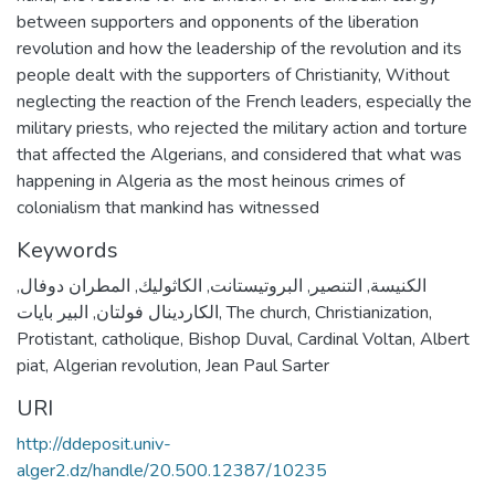
between supporters and opponents of the liberation
revolution and how the leadership of the revolution and its
people dealt with the supporters of Christianity, Without
neglecting the reaction of the French leaders, especially the
military priests, who rejected the military action and torture
that affected the Algerians, and considered that what was
happening in Algeria as the most heinous crimes of
colonialism that mankind has witnessed
Keywords
,
المطران دوفال
,
الكاثوليك
,
البروتيستانت
,
التنصير
,
الكنيسة
البير بايات
,
الكاردينال فولتان
,
The church
,
Christianization
,
Protistant
,
catholique
,
Bishop Duval
,
Cardinal Voltan
,
Albert
piat
,
Algerian revolution
,
Jean Paul Sarter
URI
http://ddeposit.univ-
alger2.dz/handle/20.500.12387/10235