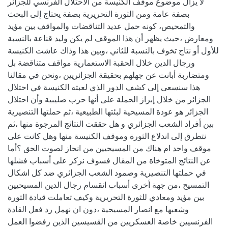
لا يزال موضوع موقف الكنيسة من الاحتلال الفرنسي للجزائر
بصفة عامة ومن الثورة التحريرية بصفة يحتاج إلى البحث
والتمحيص، كونه حمل عديد التناقضات والمواقف بين مؤيد
ومعارض ،حيث يظهر أن هذا الموقف لم يكن وليد قناعة بالنسبة
للأول أو نتاج تخوف بالنسبة للثاني ،وبين هذا وذاك عاشت الكنيسة
ورجال الدين خلال الحقبة الاستعمارية مواقف متناقضة بل
ومتضاربة أبانت عن جهلهم بحقيقة الجزائريين ،ونحن في مقالنا
هذا سنسعى إلى كشف الدور الذي لعبته الكنيسة في احتلال
الجزائر من خلال إبراز الحملة على أنها حرب صليبية وأن احتلال
الجزائر هو عودة المسيحية لبئتها الطبيعية ،ثم حملتها التنصيرية
بين أفراد الشعب الجزائري و هل حققت النتائج المرجوة منها ،ثم
نتطرق إلى اندلاع الثورة وموقف الكنيسة منها وهل كانت على
موقف واحد ام هناك من المسيحيين من انحاز لصوت الحق ؟أما
عن النتائج المتوخاة من المقال فسوف نركز على أسباب فشلها
في حملتها التنصيرية وصمود الشعب الجزائري ضد كل اشكال
التمسيح ،من جهة أخرى أسباب انقسام رجال الدين المسيحيين
بين مؤيد ومعادي للثورة التحريرية وكيف تعاملت قيادة الثورة
وشعبها مع انصار المسيحية ،دون ان نهمل رد فعل القادة
الفرنسيين خاصة العسكريين من القسيسين الذين رفضوا العمل