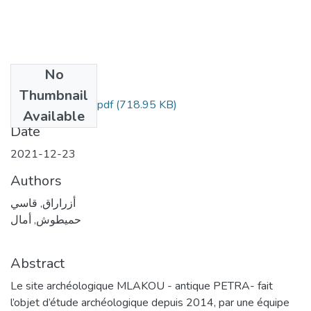
No
Files
Thumbnail
Vol19_Num1_31.pdf
(718.95 KB)
Available
Date
2021-12-23
Authors
أزراراق, قاسي
حمیطوش, أمال
Abstract
Le site archéologique MLAKOU - antique PETRA- fait
l’objet d’étude archéologique depuis 2014, par une équipe