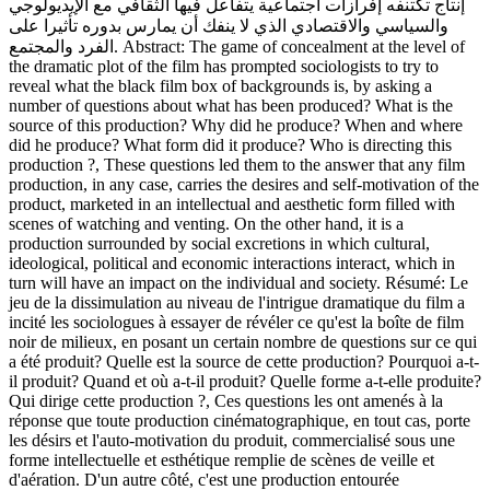
إنتاج تكتنفه إفرازات اجتماعية يتفاعل فيها الثقافي مع الإيديولوجي
والسياسي والاقتصادي الذي لا ينفك أن يمارس بدوره تأثيرا على
الفرد والمجتمع. Abstract: The game of concealment at the level of
the dramatic plot of the film has prompted sociologists to try to
reveal what the black film box of backgrounds is, by asking a
number of questions about what has been produced? What is the
source of this production? Why did he produce? When and where
did he produce? What form did it produce? Who is directing this
production ?, These questions led them to the answer that any film
production, in any case, carries the desires and self-motivation of the
product, marketed in an intellectual and aesthetic form filled with
scenes of watching and venting. On the other hand, it is a
production surrounded by social excretions in which cultural,
ideological, political and economic interactions interact, which in
turn will have an impact on the individual and society. Résumé: Le
jeu de la dissimulation au niveau de l'intrigue dramatique du film a
incité les sociologues à essayer de révéler ce qu'est la boîte de film
noir de milieux, en posant un certain nombre de questions sur ce qui
a été produit? Quelle est la source de cette production? Pourquoi a-t-
il produit? Quand et où a-t-il produit? Quelle forme a-t-elle produite?
Qui dirige cette production ?, Ces questions les ont amenés à la
réponse que toute production cinématographique, en tout cas, porte
les désirs et l'auto-motivation du produit, commercialisé sous une
forme intellectuelle et esthétique remplie de scènes de veille et
d'aération. D'un autre côté, c'est une production entourée