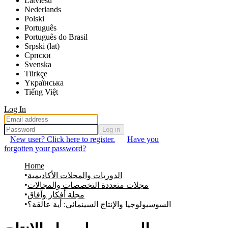
Latviešu
Nederlands
Polski
Português
Português do Brasil
Srpski (lat)
Српски
Svenska
Türkçe
Yкраї́нська
Tiếng Việt
Log In
Log in
New user? Click here to register.
Have you
forgotten your password?
Home
الدوريات والمجلات الأكاديمية
مجلات متعددة التخصصات والمجالات
مجلة أفكار وآفاق
السوسيولوجيا والإنتاج السينمائي: أية عالقة؟