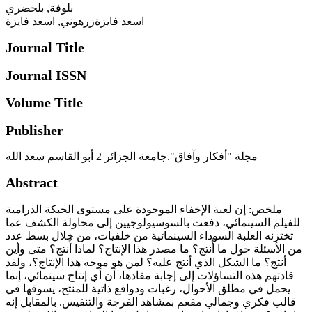
بلوفة, بلحضري
اسعد فايزةزرهوني, اسعد فايزة
Journal Title
Journal ISSN
Volume Title
Publisher
مجلة "أفكار وآفاق".جامعة الجزائر 2 أبو القاسم سعد الله
Abstract
ملخص: إن لعبة الإخفاء الموجودة على مستوى الحبكة الدرامية
للفيلم السينمائي، دفعت بالسوسيولوجيين إلى محاولة الكشف عما
تختزنه العلبة السوداء السينمائية من خلفيات، من خلال بسط عدد
من الأسئلة حول ما أُنتج؟ ما مصدر هذا الإنتاج؟ لماذا أُنتج؟ متى وأين
أنتج؟ ما الشكل الذي أنتج عليه؟ لمن هو موجه هذا الإنتاج؟، ولقد
قادتهم هذه التساؤلات إلى إجابة مفادها، أن أي إنتاج سينمائي، إنما
يحمل في مطلق الأحوال، رغبات ودوافع ذاتية للمنتج، يسوقها في
قالب فكري وجمالي مفعم بمشاهد الفرجة والتنفيس. بالمقابل إنه