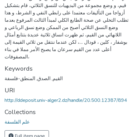
قيم، و وضع مجموعة من البديهيات للنسق الثلاثي، قام بتشكيل
أزواجا من التأليفات معتمدا على رابطي النفي و الشرط، و هذا
تطلب التخلي عن صحة الطابع الكلي لمبدأ الثالث المرفوع بعدما
وضع النسق الثلاثي أصبح من الممكن وضع نسق الرباعي و
اللانهائي من القيم، ثم ظهرت انساق ثلاثية عديدة بتتابع أمثال
بوشفار ، كلين ، قودال ....، لكن عندما ننتقل من ثلاثي القيمة إلى
أعلى عدد من القيم سرعان ما يصبح الأمر مملا في بناء
المصفوفات،
Keywords
القيم
,
الصدق
,
المنطق-فلسفة
URI
http://ddeposit.univ-alger2.dz/handle/20.500.12387/894
Collections
علم الفلسفة
Full item page