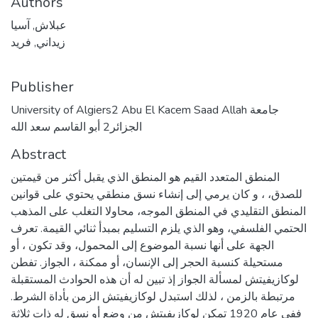
Authors
عبلاش, آسيا
زيداني, فريد
Publisher
University of Algiers2 Abu El Kacem Saad Allah جامعة
الجزائر2 أبو القاسم سعد الله
Abstract
المنطق المتعدد القيم هو المنطق الذي يقبل أكثر من قيمتين
للصدق، ، و كان يرمي إلى إنشاء نسق منطقي يحتوي على قوانين
المنطق التقليدي في المنطق الموجه، محاولا التغلب على المذهب
الحتمي الفلسفي، وهو الذي يلزم التسليم بمبدأ ثنائي القيمة. تعرف
الجهة على أنها نسبة الموضوع إلى المحمول، وقد تكون ، أو
مستحيلة كنسبة الحجر إلى الإنسان، أو ممكنة ، الجواز. تفطن
لوكازيفيتش لمسألة الجواز إذ تبين له أن هذه الحوادث المستقبلة
مرتبطة بالزمن ، لذلك استبدل لوكازيفيتش الزمن بأداة الشرط.
ففي عام 1920 تمكن لوكازيفيتش من وضع أو نسق له ذات ثلاثة