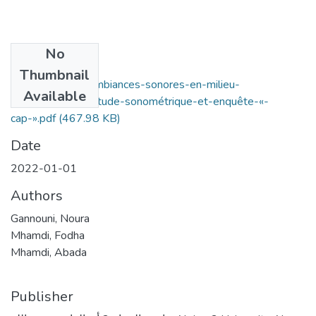
No
Files
Thumbnail
evaluation-des-ambiances-sonores-en-milieu-
Available
professionnel-_-étude-sonométrique-et-enquête-«-
cap-».pdf
(467.98 KB)
Date
2022-01-01
Authors
Gannouni, Noura
Mhamdi, Fodha
Mhamdi, Abada
Publisher