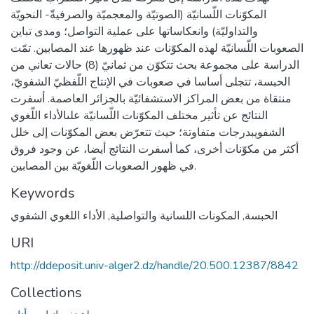
المكوّنات اللّسانيّة (الصوتيّة والمعجميّة والصرفيةّ- النحويّة
والتداوليّة) وانعكاساتها على عملية التواصل؛ ومدى تباين
الصعوبات اللّسانيّة لهذه المكوّنات عند ظهورها عند المصابين. تمّت
الدراسة على مجموعة بحث تتكوّن من ثمانيّ (8) حالات تعاني من
الحبسة، تتجلى أساسا في صعوبات في الإنتاج اللّفظيّ الشفويّ،
منتقاة من بعض المراكز الاستشفائيّة بالجزائر العاصمة. أسفرت
النتائج عن تأثير مختلف المكوّنات اللّسانيّة علىالأداء اللّغوي
الشفويبدرجات متفاوتة؛ حيث تتعرّض بعض المكوّنات إلى خلل
أكثر من مكوّنات أخرى، كما أسفرت النتائج أيضا، عن وجود فروق
في ظهور الصعوبات اللّغويّة بين المصابين.
Keywords
الحبسة
,
المكونات اللسانية والتواصلية
,
الأداء اللغوي الشفوي
URI
http://ddeposit.univ-alger2.dz/handle/20.500.12387/8842
Collections