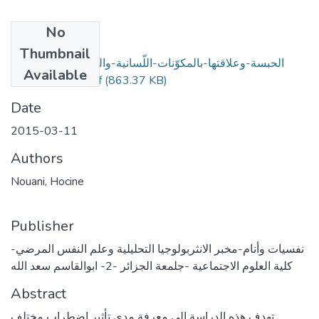
No
Files
Thumbnail
الحبسة-وعلاقتها-بالمكوّنات-اللّسانية-والتواصلية-في-الأداء-
Available
(863.37 KB)
اللّغوي-الشفوي.pdf
Date
2015-03-11
Authors
Nouani, Hocine
Publisher
نفسيات وأنام-مخبر الانثربولوجيا التحليلية وعلم النفس المرضي-
كلية العلوم الاجتماعية -جلمعة الجزائر -2- ابوالقاسم سعد الله
Abstract
تهدف هذه الدراسة إلى معرفة مدى تأثير اضطراب مختلف