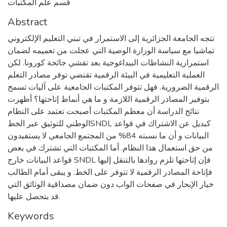
قسم علم المكتبات
Abstract
تتجه الجامعة الجزائرية إلى الاستمرار في تبني التعليم الإلكتروني
تماشيا مع سياسة الوزارة الوصية التي عجلت من تعميمه لضمان
استمرارية النشاطات البيداغوجية بعد تفشي جائحة كورونا. لكن
العملية التعليمية في البيئة الرقمية تقتضي توفر مصادر التعلم
الرقمية الضرورية. فهل تتوفر المكتبات الجامعية على آليات تسمح
بتوفير المصادر الرقمية اللازمة و ما هي أنماط إتاحتها؟ أظهرت
نتائج الدراسة أن معظم المكتبات أصبحت تعتمد على النظام
الوطني للتوثيق عبر الخطSNDL كبديل عن الاشتراك في قواعد
البيانات و أن ما نسبته 84% من المجتمع الجامعي لا يستفيدون
من حق استعمال هذا النظام. أما المكتبات التي تشترك في بعض
قواعد البيانات خارج SNDL فإن إتاحتها تلزم روادها بالتنقل إليها
فإتاحة المصادر الرقمية لا تتوفر على الخط. و يبقى أمام الطالب
خيار الإبحار في صفحات الواب دون ضمان مصداقية الوثائق التي
قد يتحصل عليها.
Keywords