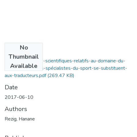
No
Files
Thumbnail
traduire-les-écrits-scientifiques-relatifs-au-domaine-du-
Available
sport-_-quand-les-spécialistes-du-sport-se-substituent-
aux-traducteurs.pdf
(269.47 KB)
Date
2017-06-10
Authors
Rezig, Hanane