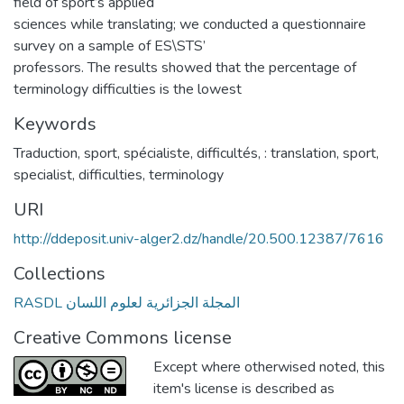
field of sport’s applied
sciences while translating; we conducted a questionnaire
survey on a sample of ES\STS’
professors. The results showed that the percentage of
terminology difficulties is the lowest
Keywords
Traduction
,
sport
,
spécialiste
,
difficultés
,
: translation
,
sport
,
specialist
,
difficulties
,
terminology
URI
http://ddeposit.univ-alger2.dz/handle/20.500.12387/7616
Collections
RASDL المجلة الجزائرية لعلوم اللسان
Creative Commons license
Except where otherwised noted, this
item's license is described as