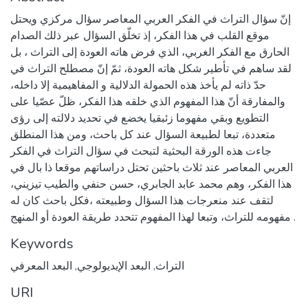
إنّ سؤال التراث في الفكر العربي المعاصر سؤال مركزي ويحتل
موقع القلب في هذا الفكر، إذ تخلّق السؤال عبر ذلك الصدام
الحارق مع الفكر الغربي، الذي فرض هاته العودة إلى التراث ، بل
لقد ساهم في تأطير شكل هاته العودة، ثمّ إنّ مصطلح التراث في
حدّ ذاته لم يأخذ هذه الحمولة الدلالية و المفاهيمية إلا داخله،
والمفارقة أنّ هذا المفهوم الذي خلقه هذا الفكر، ظلّ عصّيا على
التطويع وبقي مفهوما زئبقيا يخضع في تحديد دلالته إلى رؤى
متعددة، تبعا لطبيعة السؤال عند كل باحث، ومن هذا المنطلق
جاءت هذه الورقة البحثية لتبحث في سؤال التراث في الفكر
العربي المعاصر عند ثلاث باحثين تحتل دراساتهم موقعا ذا بال في
هذا الفكر، وهم محمد عابد الجابري، حسن حنفي والطيب تيزيني،
لتقف عند منعرجات هذا السؤال وطبيعته ،فكل باحث كان له
مفهومه للتراث، وتبعا لهذا المفهوم تتحدد طريقة العودة أو المنهج .
Keywords
التراث
,
البعد الإيديولوجي
,
البعد المعرفي
URI