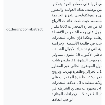
 وسيطروا على مصادر القوة وتمكنوا
من توظيف نظام العولمة والتطور
وجي والبيوتكنولوجي لتعزيز الجريمة
المنظمة. حيث بلغت عائدات الأرباح
المسجلة من تجارة المخدرات 500 مليار
dc.description.abstract
ر تمول على وجه الخصوص الأنشطة
لإرهابية. وهكذا فإن تجارة المخدرات
بحت في طليعة الأنشطة الإجرامية
لمية التي تهدد حياة الأجيال الشابة –
متعاطي الأفيون: 25 مليون، متناولي
المنشطات وحبوب النشوة: 31 مليون شاب.
تناول الموضوع الحالي عبر المحاور
التالية: 1 ـ الجزائر وظاهرة تهريب وترويج
المخدرات: 2 ـ ظاهرة المخدرات على
مستوى ولاية سطيف: 3 ـ علاقة المخدرات
بالجريمة: 4 ـ مجهودات مصالح الشرطة في
محاربة هذه الظاهرة: 5 ـ الإجراءات الوقائية
الواجب اتخاذها