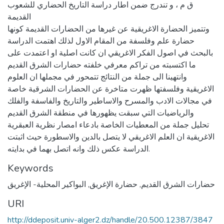
ق م ، و تندرج ضمن اطار دراسة التاريخ الحضاري للشعوب
القديمة
وتتميز الحضارة الاغريقية عن غيرها من الحضارات القديمة كونها
حضارة علم وفلسفة من المقام الاول لذلك اهتمت الدراسة
بالبحث في اصول الفكر الاغريقي ان كانت اصلية او اعتمدت على
ما اكتسبته من تراكم معرفي خلفته حضارات الشرق القديم
وانتهينا الى جملة من النتائج تتمحور في مجملها ان العلوم
الاغريقية وفلسفتها ظهرت متاخرة عن الحضارات الشرقية خاصة
في مجالات الادب والمسرح والاساطير والتاريخ والفاسفة والفلك
والرياضيات التي سبقت يظهورها في منطقة الشرق القديم
تحليل جملة من المعطيات الخاصة بادعاء امصار نظرية العبقرية
الاغريقية ان العلم الاغريقي لا يتصل بالدين والاسطورة حيث اثبتت
الدراسة عكس ذلك وانه اتصل بهما في بدايته.
Keywords
حضارات الشرق القديم
,
حضارة الإغريق
,
البواكير المحلية- الإغريق
URI
http://ddeposit.univ-alger2.dz/handle/20.500.12387/3847