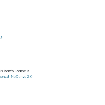
49
s item's license is
ercial-NoDerivs 3.0