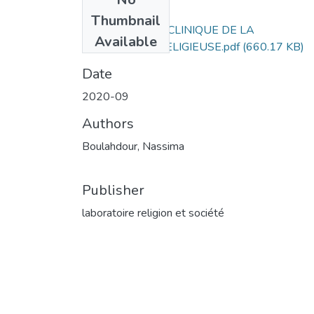
Files
Thumbnail
LA SOCIOLOGIE CLINIQUE DE LA
Available
CONVERSION RELIGIEUSE.pdf
(660.17 KB)
Date
2020-09
Authors
Boulahdour, Nassima
Publisher
laboratoire religion et société