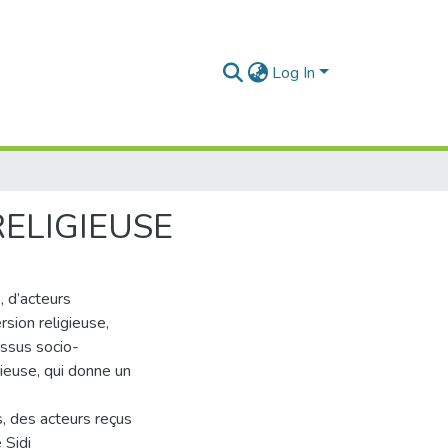
Log In
RELIGIEUSE
, d’acteurs
rsion religieuse,
essus socio-
ieuse, qui donne un
s, des acteurs reçus
 Sidi