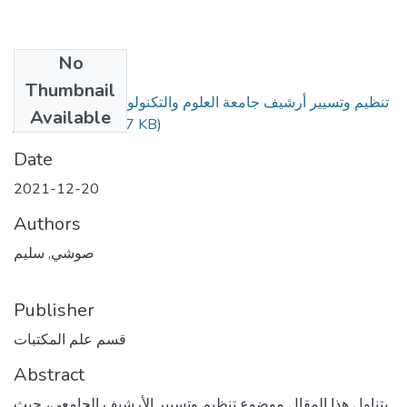
No
Files
Thumbnail
تنظيم وتسيير أرشيف جامعة العلوم والتكنولوجيا هواري بومدين -
Available
الجزائر.pdf
(872.17 KB)
Date
2021-12-20
Authors
صوشي, سليم
Publisher
قسم علم المكتبات
Abstract
يتناول هذا المقال موضوع تنظيم وتسيير الأرشيف الجامعي، حيث