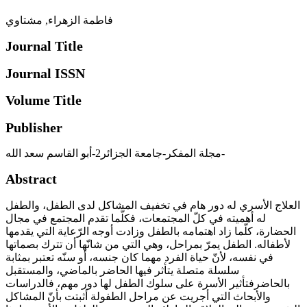
فاطمة الزهراء, مشتاوي
Journal Title
Journal ISSN
Volume Title
Publisher
مجلة المفكر-جامعة الجزائر2-أبو القاسم سعد الله-
Abstract
العلاج الأسري له دور هام في تخفيف المشاكل لدى الطفل، والطفل
له أهميته في كلّ المجتمعات، فكلّما تقدم المجتمع في مجال
الحضارة، كلّما زاد اهتمامه بالطفل وزادت أوجه الرّعاية التي يقدمها
لأطفاله. الطفل يمرّ بمراحل، وهي التي من شانّها أن تترك بصماتها
في نفسه، لأنّ حياة الفرد مهما كان جنسه، أو سنّه تعتبر بمثابة
سلسلة متصلة يتأثر فيها الحاضر بالماضي، والمستقبل
بالحاضرفتأثير الأسرة على سلوك الطفل لها دور مهم، فالدراسات
والأبحاث التي أجريت عن مراحل الطفولة أثبتت بأنّ المشاكل