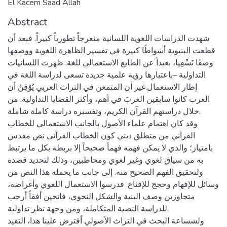
El Kacem Saad Allah
Abstract
شهدت الدراسات اللغوية اللسانية منعرجاً تطورياً كبيراً. فبعد أن
قطعت البنيوية أشواطًا كبيرة في تفسير الظاهرة اللغوية ووصفها
وصفًا نَسْقِيا، بعيداً عن الطابع الاستعمالي للغة. ظهرت اللسانيات
التداولية –باعتبارها رؤية علمية جديدة تسعى لدراسة اللغة في
إطار الاستعمال.غير أن المتمعن في التراث العربي يُوْقِنُ أن
العرب كانوا سابقين الغربَ في أهم، وأكثر القضايا التداولية. من
خلال دراستهم القرآن الكريم، وتفسيره دراسة كاملة شاملة.
وقد كان اهتمام علماء الأصول بالجانب الاستعمالي للخطاب
القرآني من منطلق ديني كون الخطاب القرآني نص مقدس
بامتياز؛ والذي لا يمكن فهمه فهماً صحيحاً إلا بربطه بكل ما يرتبط
به من سياق لغوي وغير لغوي ومخاطبين، وذلك لتحديد قصده
ولتحقيق الفهم الصحيح منه. إلى جانب ما يحمله هذا النص من
وسائل للإفهام وحجج للإقناع. فدرسوا الاستعمال اللغوي وأغراضه،
متجاوزين وصف البنية والشكل النحوي، فاتحين أفقاً أرحب
للدراسة النصية المتكاملة، ومن وجهة نظر تداولية.
ولشساعة البحث في التراث الأصولي أفترض علينا هذا، التقيد