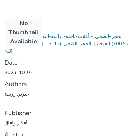
No
Files
Thumbnail
الحجر-الصحي_-تأمّلات-باحثة-دراسة-اثنوغرافية-ذاتية-خلال-
Available
(700.97
فترة-الحجر-الصّحي-(12-03-إلى-12-05-2020).pdf
KB)
Date
2023-10-07
Authors
حيزير, رزيقة
Publisher
أفكار وآفاق
Abstract