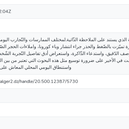
2:04Z
ية الذي يستند على الملاحظة الذّاتية,لمختلف الممارسات والتّجارب اليومي
ة تميّزت بالضّغط والحذر جراء انتشار وباء كورونا، واملاءات الحجر ال
لوصف الدّقيق، واستدعاء الذّاكرة، واستعراض أدق تفاصيل التّجربة الشّخ
وأوصت في الأخير على ضرورة توسيع مثل هذه البحوث التي تعتبر من بين ا
واستنطاق اليومي المحلي المعاش على 
iv-alger2.dz/handle/20.500.12387/5730