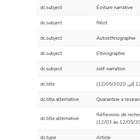
dc.subject
Écriture narrative
dc.subject
Récit
dc.subject
Autoethnographie
dc.subject
Ethnographie
dc.subject
self-narration
dc.title
dc.title.alternative
Quarantine a resear
Réflexions de reche
dc.title.alternative
(12/03 au 12/05/2
dc.type
Article