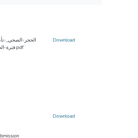
الحجر-الصحي_-تأم-
Download
فترة-الحجر-الصّحي-(12-03-إلى-12-05-2020).pdf
Download
ubmission