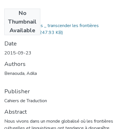
No
Files
Thumbnail
Traduire les medias _ transcender les frontières
Available
linguistiques.pdf
(247.93 KB)
Date
2015-09-23
Authors
Benaouda, Adila
Publisher
Cahiers de Traduction
Abstract
Nous vivons dans un monde globalisé où les frontières
culturelles et linguistiques ont tendance à disparaître