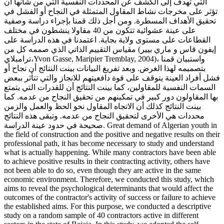
التي تهدف إلى الكشف عن المحددات النفسية التي من شأنها أن
تؤثر على مخرجات نشاط المقاول المتمثلة في النجاح أو الفشل في
تحقيق الأهداف المسطرة. ومن أجل ذلك قمنا بإجراء دراسة وصفية
على عينة عشوائية تتكون من 40 مقاولا ينشطون في مختلف
القطاعات على مستوى ولاية بجاية. اعتمدنا في هذه الدراسة على
مقياس التقييم الذاتي الذي صممه كل من (إيفون قاس و ماري بيير
ترامبلاي،Yvon Gasse, Maripier Tremblay, 2004)، واستبيان قمنا
بتصميمه لهذا الغرض. وبعد تفريغ البيانات بينت النتائج أن نجاح أو
فشل أفراد العينة يتوقف على قوة دافعيتهم للانجاز والتي تتأثر ببعض
السمات النفسية للمقاولين، كما بينت النتائج أن للقدرات التي يتمتع
بها المقاولون دور كبير في تمكينهم من تحقيق النجاح من عدمه. كما
بينت النتائج كذلك أن الاتجاه المقاول نحو الحظ والعمل والزمن
محددات هي الأخرى لتحقيق النجاح من عدمه. وتبقى هذه النتائج
صحيحة في حدود عينة الدراسة. Great demand of Algerian youth in
the field of construction and the positive and negative results on their
professional path, it has become necessary to study and understand
what is actually happening. While many contractors have been able
to achieve positive results in their contracting activity, others have
not been able to do so, even though they are active in the same
economic environment. Therefore, we conducted this study, which
aims to reveal the psychological determinants that would affect the
outcomes of the contractor's activity of success or failure to achieve
the established aims. For this purpose, we conducted a descriptive
study on a random sample of 40 contractors active in different