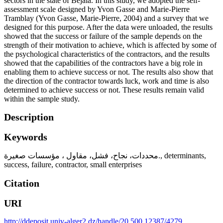
sectors in the state of Bejaia. In this study, we adopted the self-
assessment scale designed by Yvon Gasse and Marie-Pierre
Tramblay (Yvon Gasse, Marie-Pierre, 2004) and a survey that we
designed for this purpose. After the data were unloaded, the results
showed that the success or failure of the sample depends on the
strength of their motivation to achieve, which is affected by some of
the psychological characteristics of the contractors, and the results
showed that the capabilities of the contractors have a big role in
enabling them to achieve success or not. The results also show that
the direction of the contractor towards luck, work and time is also
determined to achieve success or not. These results remain valid
within the sample study.
Description
Keywords
محددات، نجاح، فشل، مقاول ، مؤسسات صغيرة.
,
determinants,
success, failure, contractor, small enterprises
Citation
URI
http://ddeposit.univ-alger2.dz/handle/20.500.12387/4279