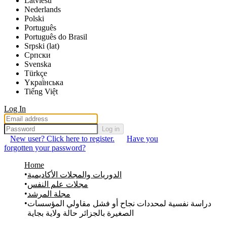
Latviešu
Nederlands
Polski
Português
Português do Brasil
Srpski (lat)
Српски
Svenska
Türkçe
Yкраї́нська
Tiếng Việt
Log In
Log in
New user? Click here to register.
Have you
forgotten your password?
Home
الدوريات والمجلات الأكاديمية
مجلات علم النفس
مجلة المرشد
دراسة نفسية لمحددات نجاح أو فشل مقاولي المؤسسات
الصغيرة بالجزائر حالة ولاية بجاية