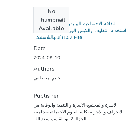
No
Files
Thumbnail
الثقافة-الاجتماعية-البيئيةوالصحية-من-خلال-
Available
استخدام-التغليف-والكيس-الورقي-كبديل-لنظيره-
(1.02 MB)
البلاستيكي.pdf
Date
2024-08-10
Authors
حليم, مصطفي
Publisher
الاسرة والمجتمع-الاسرة و التنمية والوقاية من
الانحراف و الاجرام-كلية العلوم الاجتماعية-جامعة
الجزائر2 ابو القاسم سعد الله