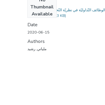
Files
Thumbnail
لوظائف التّداوليّة في نظريّة النّحو الوظيفي المفهوم
Available
والأنواع.pdf
(559.83 KB)
Date
2020-06-15
Authors
ملياني, رشيد