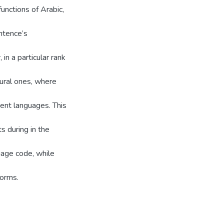
functions of Arabic,
ntence’s
in a particular rank
tural ones, where
erent languages. This
s during in the
uage code, while
forms.