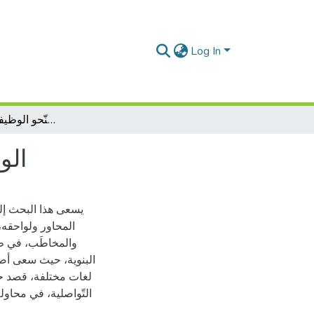
Log In
الوظائف التّداوليّة في نظريّة النّحو الوظيفي المفهوم والأنواع
الو
يسعى هذا البحث إلى
المحاور ولواحقه،
والمخاطَب، في طبق
البنوية، حيث سعى أصح
لغات مختلفة، قصد حصر
التّواصلية، في محاولة