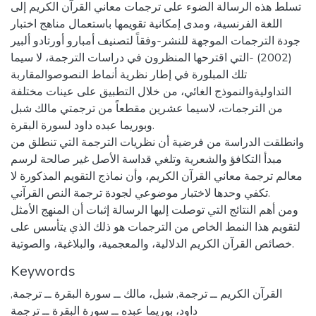
تسلط هذه الرسالة الضوء على ترجمات معاني القرآن الكريم إلى
اللغة الفرنسية، ومدى إمكانية تقويمها باستعمال مناهج اختبار
جودة الترجمات الموجهة للنشر-وفقاً لتصنيف أمبارو أورتادو ألبير
(2002) -التي اقترحها المنظرون في دراسات الترجمة، لا سيما
تلك المبلورة في إطار نظرية أنماط النصوصوالمقاربة
التداوليةوالنموذج الغائي، من خلال التطبيق على عينات مختلفة
من الترجمات، لاسيما عشرين مقطعاً من ترجمتي مالك شبل
وبوريما عبده داود لسورة البقرة.
وانطلقت الدراسة من فرضية أن نظريات الترجمة التي تنطلق من
مبدأ التكافؤ والشعرية وتلغي قداسة الأصل غير صالحة لرسم
معالم ترجمة معاني القرآن الكريم، وأن نماذج التقويم المذكورة لا
تكفي وحدها لاختبار موضوعي لجودة ترجمة النص القرآني.
ومن أهم النتائج التي توصلت إليها الرسالة إثبات أن المنهج الأمثل
لتقويم هذا النمط الخاص من الترجمات هو ذلك الذي يتأسس على
خصائص القرآن الكريم الدلالية، والمعجمية، والبلاغية، والصوتية.
Keywords
القرآن الكريم ــ ترجمة
,
شبل، مالك ــ سورة البقرة ــ ترجمة
,
داود، بوريما عبده ــ سورة البقرة ــ ترجمة