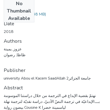
No
Files
Thumbnail
(3.48 MB)
عزوز يمينة.pdf
Available
Date
2018
Authors
عزوز, يمينة
ظاظا, رضوان
Publisher
university Abou el Kacem SaadAllah جامعة الجزائر2
Abstract
نهتمّ بقضية الإبداع في الترجمة من خلال دراستنا الموسومة
بـــ:الإبداعيّة في ترجمة النصّ الأدبيّ، دراسة نقديّة لترجمة نهلة
بيضون رواية Cousine K لياسمينة خضرا