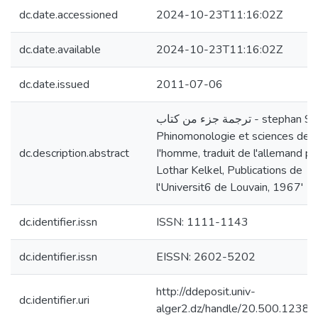
dc.date.accessioned
2024-10-23T11:16:02Z
dc.date.available
2024-10-23T11:16:02Z
dc.date.issued
2011-07-06
ترجمة جزء من كتاب - stephan Strasser,
Phinomonologie et sciences de
dc.description.abstract
I'homme, traduit de l'allemand pa
Lothar Kelkel, Publications de
l'Universit6 de Louvain, 1967'
dc.identifier.issn
ISSN: 1111-1143
dc.identifier.issn
EISSN: 2602-5202
http://ddeposit.univ-
dc.identifier.uri
alger2.dz/handle/20.500.1238