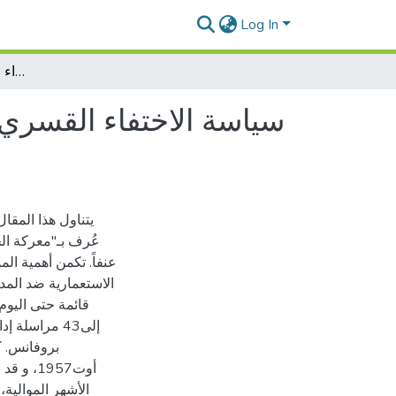
Log In
سياسة الاختفاء القسري في مدينة الجزائر سنة 1957 "دراسة تاريخية إحصائية من خلال أرشيف ما وراء البحار (أكس أون بروفانس)"
عُرف بـ"معركة الج
عنفاً. تكمن أهمية ال
الاستعمارية ضد المدني
قائمة حتى اليوم
إلى43 مراسل
أوت1957
الأشهر الموالي