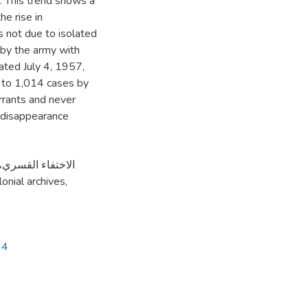
e. This trend shows a
he rise in
s not due to isolated
by the army with
dated July 4, 1957,
l to 1,014 cases by
rrants and never
d disappearance
lonial archives
,
94