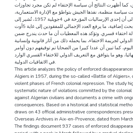
ن، كما أظهرت النتائج أن سياسة الإختفاء لم تكن مجرد تجاوزات
ت سياسة منظمة، نفذها الجيش بتواطؤ مع الإدارة الاستعمارية،
وتجدر الإشارة إلى أن إحدى الإرساليات المؤرخة في 4جويلية 1957، تُشير إلى
وجود876 بطاقة بحث إضافية، ما يرفع العدد الإجمالي للمفقودين إلى غاية 5أوت
1 إلى1014حالة اختفاء قسري. وتؤكد هذه المعطيات أن ما حدث يندرج ضمن
الدولي لجريمة الاختفاء، بما يحمله ذلك من آثار قانونية وإنسانية
ليوم، كما تبين أن عددا كبيرا من الضحايا تم توقيفهم دون أوامر
هائيا، وهو ما يتوافق مع التعريف الدولي للاختفاء القسري الوارد
في الاتفاقيات الدولية.
This article analyzes the policy of enforced disappearances 
Algiers in 1957, during the so-called «Battle of Algiers»,
violent phases of French colonial repression. The study hi
systematic nature of violations committed by the colonial
against Algerian civilians and documents a crime with on
consequences. Based on a historical and statistical metho
draws on 43 official administrative correspondences pres
Overseas Archives in Aix-en-Provence, dated from Marc
The findings document 937 cases of enforced disappearan