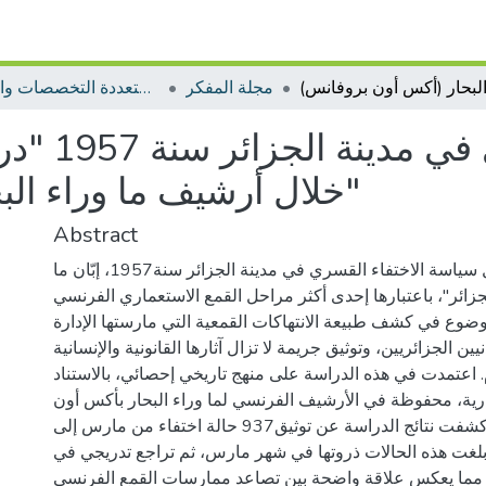
مجلة المفكر
مجلات متعددة التخصصات والمجالات
سياسة الاخ
خلال أرشيف ما وراء البحار (أكس أون بروفانس)"
Abstract
يتناول هذا المقال سياسة الاختفاء القسري في مدينة الجزائر سنة1957، إبّان ما
زائر"، باعتبارها إحدى أكثر مراحل القمع الاستعماري الفرنسي
موضوع في كشف طبيعة الانتهاكات القمعية التي مارستها الإدارة
ين الجزائريين، وتوثيق جريمة لا تزال آثارها القانونية والإنسانية
. اعتمدت في هذه الدراسة على منهج تاريخي إحصائي، بالاستناد
ة إدارية، محفوظة في الأرشيف الفرنسي لما وراء البحار بأكس أون
بروفانس. كشفت نتائج الدراسة عن توثيق937 حالة اختفاء من مارس إلى
، و قد بلغت هذه الحالات ذروتها في شهر مارس، ثم تراجع تدريجي في
ة، مما يعكس علاقة واضحة بين تصاعد ممارسات القمع الفرنسي