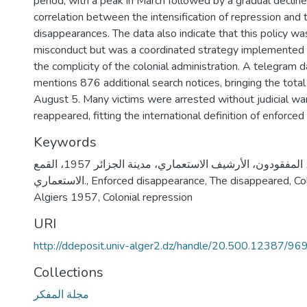
period, with a peak in March followed by a gradual declin
correlation between the intensification of repression and t
disappearances. The data also indicate that this policy wa
misconduct but was a coordinated strategy implemented 
the complicity of the colonial administration. A telegram 
mentions 876 additional search notices, bringing the tota
August 5. Many victims were arrested without judicial wa
reappeared, fitting the international definition of enforce
Keywords
الاختفاء القسري، المفقودون، الأرشيف الاستعماري، مدينة الجزائر 1957، القمع
Co
,
The disappeared
,
Enforced disappearance
,
الاستعماري.
Algiers 1957
,
Colonial repression
URI
http://ddeposit.univ-alger2.dz/handle/20.500.12387/96
Collections
مجلة المفكر