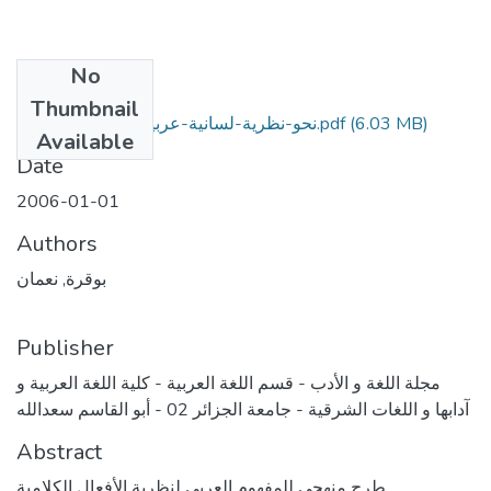
No
Files
Thumbnail
(6.03 MB)
نحو-نظرية-لسانية-عربية-للأفعال-الكلامية.pdf
Available
Date
2006-01-01
Authors
بوقرة, نعمان
Publisher
مجلة اللغة و الأدب - قسم اللغة العربية - كلية اللغة العربية و
آدابها و اللغات الشرقية - جامعة الجزائر 02 - أبو القاسم سعدالله
Abstract
طرح منهجي للمفهوم العربي لنظرية الأفعال الكلامية ..