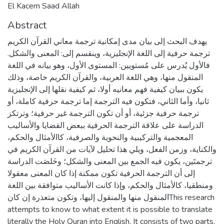
El Kacem Saad Allah
Abstract
يهدف البحث إلى بيان مدى إمكانية ترجمة معاني القرآن الكريم
ترجمة حرفية إلى اللغة الإنجليزية، وينقسم إلى: المعنى والشكل.
فالأول يُدرس على مُستويين: المستوى الأول، وهو بيانه في اللغة
المنقول منها، وهي اللغة العربية، والقرآن الكريم خاصة، وذلك
يكون ببيان كيفية فهم معانيه أولا، ثم كيفية نقلها إلى الإنجليزية
ثانيا، وأما الثاني، فتكون فيه الترجمة إما ترجمة حرفية كاملة، أو
ترجمة حرفية جزئية، أو أن تكون الترجمة غير حرفية؛ وترتكز
الدراسة على علاقة الترجمة الحرفية ببعض القضايا والأساليب
المعجمية والتركيبية والنحوية والصرفية، كاالأمثال والحكم،
والكناية، وزمن الفعل، ويلي هذا تحليل لآيات من القرآن الكريم في
ترجمتَين، يكون فيه الجمع بين المعنى والشكل؛ وخَلصَت الدراسة
إلى أن الترجمة الحرفية تكون ممكنة إذا كان المعنى معقولا
ومنطقيا، كالأمثال والحكم، وإذا كانت الأساليب متوافقة بين اللغة
المنقول منها والمنقول إليها، وتكون متعذرة إن كانThis research
attempts to know to what extent it is possible to translate
literally the Holy Quran into English. It consists of two parts.