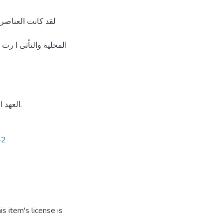
لقد كانت العناصر 
المحلیة والتأثی ا رت 
العهد العثماني، الج ا زئر، العمارة المدنیة، المسكن، العناصر المعماریة.
42
s item's license is