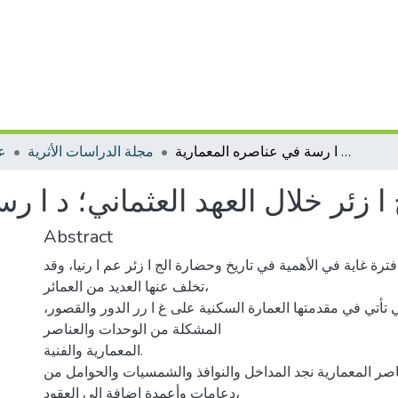
المسكن في الج ا زئر خلال العهد العثماني؛ د ا رسة في عناصره المعماریة
مجلة الدراسات الأثرية
عل
 زئر خلال العهد العثماني؛ د ا ر
Abstract
 فترة غایة في الأهمیة في تاریخ وحضارة الج ا زئر عم ا رنیا، وقد
تخلف عنها العدید من العمائر،
تي تأتي في مقدمتها العمارة السكنیة على غ ا رر الدور والقصور،
المشكلة من الوحدات والعناصر
المعماریة والفنیة.
صر المعماریة نجد المداخل والنوافذ والشمسیات والحوامل من
دعامات وأعمدة إضافة إلى العقود،