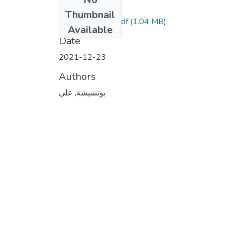
Files
Thumbnail
Vol19_Num1_6.pdf
(1.04 MB)
Available
Date
2021-12-23
Authors
بوتشيشة, علي