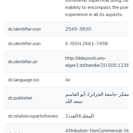
somewhat superficial using, out o
inability to encompass the poetic
experience in all its aspects.
dc.identifier.issn
2549-3830
dc.identifier.issn
E-ISSN 2661-7498
http://ddeposit.univ-
dc.identifier.uri
alger2.dz/handle/20.500.1238
dc.language.iso
Ar
مجلة المفكر-جامعة الجزائر2-أبو القاسم
dc.publisher
سعد الله-
dc.relation.ispartofseries
المجلد6;العدد2
Attribution-NonCommercial-NoD