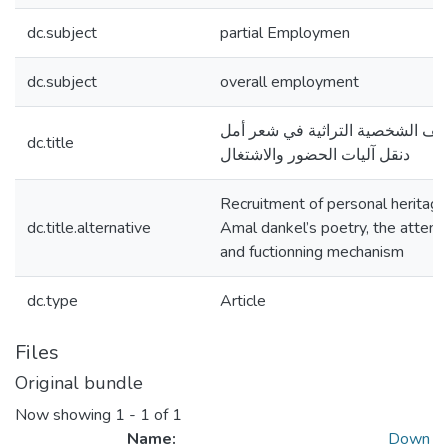
dc.subject
partial Employmen
dc.subject
overall employment
يف الشخصية التراثية في شعر أمل
dc.title
دنقل آليات الحضور والاشتغال
Recruitment of personal heritage
dc.title.alternative
Amal dankel’s poetry, the atten
and fuctionning mechanism
dc.type
Article
Files
Original bundle
Now showing
1 - 1 of 1
Name:
Down