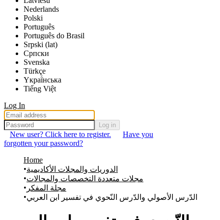
Latviešu
Nederlands
Polski
Português
Português do Brasil
Srpski (lat)
Српски
Svenska
Türkçe
Yкраї́нська
Tiếng Việt
Log In
Log in
New user? Click here to register.
Have you
forgotten your password?
Home
الدوريات والمجلات الأكاديمية
مجلات متعددة التخصصات والمجالات
مجلة المفكر
الدّرس الأصولي والدّرس النّحوي في تفسير ابن العربي