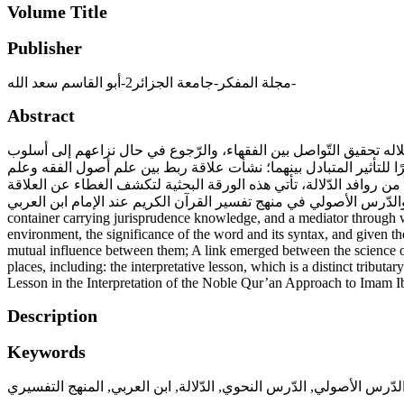
Volume Title
Publisher
مجلة المفكر-جامعة الجزائر2-أبو القاسم سعد الله-
Abstract
 خلاله تحقيق التّواصل بين الفقهاء، والرّجوع في حال نزاعهم إلى أسلوب
ًا للتأثير المتبادل بينهما؛ نشأت علاقة ربط بين علم أصول الفقه وعلم
من روافد الدّلالة، تأتي هذه الورقة البحثية لتكشف الغطاء عن العلاقة
المحورية بين الدّرس النّحوي والدّرس الأصولي في منهج تفسير القرآن الكريم عند الإمام ابن العربي. Scholars have been mixing linguistic study
container carrying jurisprudence knowledge, and a mediator through whi
environment, the significance of the word and its syntax, and given the
mutual influence between them; A link emerged between the science of ju
places, including: the interpretative lesson, which is a distinct trib
Lesson in the Interpretation of the Noble Qur’an Approach to Imam I
Description
Keywords
المنهج التفسيري
,
ابن العربي
,
الدّلالة
,
الدّرس النحوي
,
لدّرس الأصولي