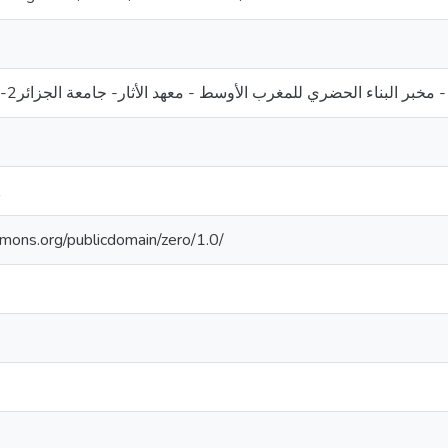
ر البناء الحضري للمغرب الأوسط - معهد الأثار- جامعة الجزائر2-أبو القاسم سعد الله
mmons.org/publicdomain/zero/1.0/