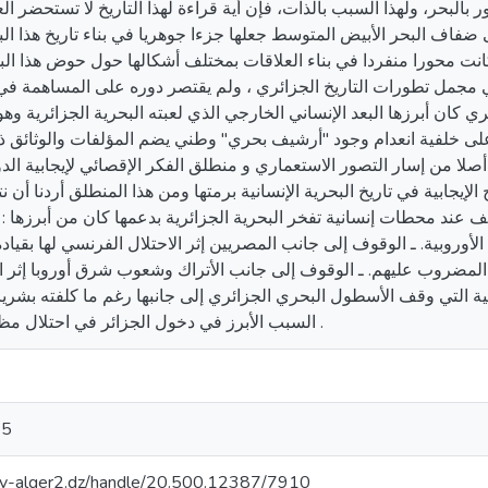
ر بالبحر، ولهذا السبب بالذات، فإن أية قراءة لهذا التاريخ لا تستحضر ا
 ضفاف البحر الأبيض المتوسط جعلها جزءا جوهريا في بناء تاريخ هذا البح
كانت محورا منفردا في بناء العلاقات بمختلف أشكالها حول حوض هذا الب
 مجمل تطورات التاريخ الجزائري ، ولم يقتصر دوره على المساهمة في
ي كان أبرزها البعد الإنساني الخارجي الذي لعبته البحرية الجزائرية وه
 على خلفية انعدام وجود "أرشيف بحري" وطني يضم المؤلفات والوثائق ذ
أصلا من إسار التصور الاستعماري و منطلق الفكر الإقصائي لإيجابية الد
ج الإيجابية في تاريخ البحرية الإنسانية برمتها ومن هذا المنطلق أردنا أن
نقف عند محطات إنسانية تفخر البحرية الجزائرية بدعمها كان من أبرزها 
الأوروبية. ـ الوقوف إلى جانب المصريين إثر الاحتلال الفرنسي لها بقيادة ن
المضروب عليهم. ـ الوقوف إلى جانب الأتراك وشعوب شرق أوروبا إثر ا
انية التي وقف الأسطول البحري الجزائري إلى جانبها رغم ما كلفته بشريا 
السبب الأبرز في دخول الجزائر في احتلال مظلم أفقدها كل شيء .
25
univ-alger2.dz/handle/20.500.12387/7910