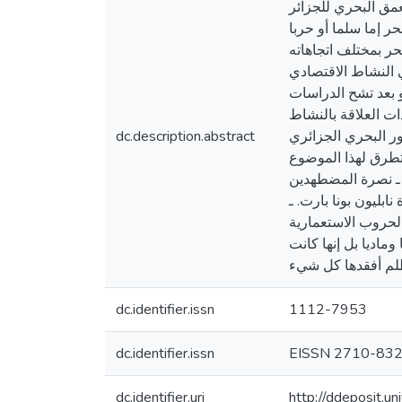
لعمق البحري للجزائر
ر إما سلما أو حربا
حر بمختلف اتجاهاته
 النشاط الاقتصادي
و بعد تشح الدراسات
ات العلاقة بالنشاط
ور البحري الجزائري
dc.description.abstract
 نتطرق لهذا الموضوع
: ـ نصرة المضطهدين
ابليون بونا بارت. ـ
لحروب الاستعمارية
وماديا بل إنها كانت
dc.identifier.issn
1112-7953
dc.identifier.issn
EISSN 2710-83
dc.identifier.uri
http://ddeposit.