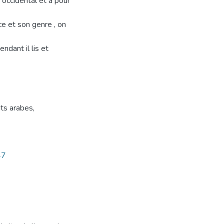
 occidental et à pour
ce et son genre , on
endant il lis et
its arabes
,
47