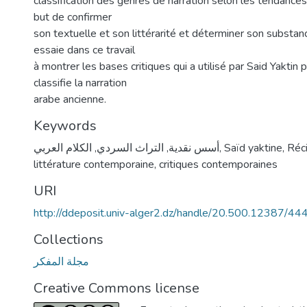
classification des genres de narration selon les tendances
but de confirmer
son textuelle et son littérarité et déterminer son substan
essaie dans ce travail
à montrer les bases critiques qui a utilisé par Said Yaktin p
classifie la narration
arabe ancienne.
Keywords
الكلام العربي
,
التراث السردي
,
أسس نقدية
,
Saïd yaktine
,
Réc
littérature contemporaine
,
critiques contemporaines
URI
http://ddeposit.univ-alger2.dz/handle/20.500.12387/44
Collections
مجلة المفكر
Creative Commons license