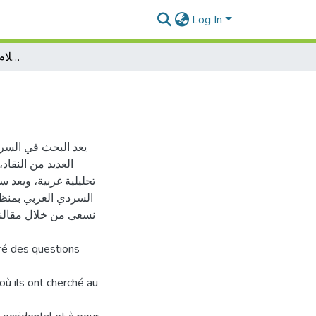
Log In
المعايير النقدية في كتاب الكلام والخبر للناقد سعيد يقطين
ا
يعد البحث في السرد
العديد من النقا
تحليلية غربية، ويعد س
السردي العربي بمنظور
نسعى من خلال مقالنا 
éré des questions
où ils ont cherché au