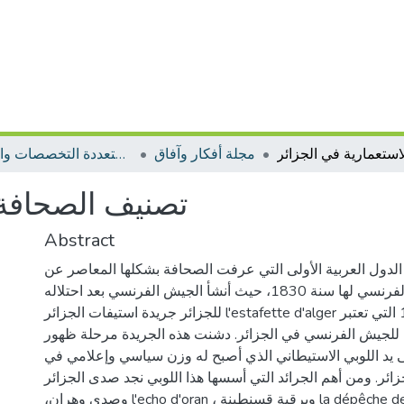
مجلة أفكار وآفاق
مجلات متعددة التخصصات والمجالات
تصنيف الصحافة 
Abstract
 الدول العربية الأولى التي عرفت الصحافة بشكلها المعاصر عن
طريق الاحتلال الفرنسي لها سنة 1830، حيث أنشأ الجيش الفرنسي بعد احتلاله
للجزائر جريدة استيفات الجزائر l'estafette d'alger في 26 جوان 1830 التي تعتبر
للجيش الفرنسي في الجزائر. دشنت هذه الجريدة مرحلة ظهور
 يد اللوبي الاستيطاني الذي أصبح له وزن سياسي وإعلامي في
الجزائر. ومن أهم الجرائد التي أسسها هذا اللوبي نجد صدى الجزائر l'echo d'al
،وصدى وهران l'echo d'oran ، وبرقية قسنطينة la dépêche de constantine ،