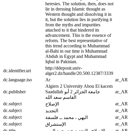
heresies. The solution, then, does not
lie in dressing Islamic thought as
Western thought and dissolving it in
it, but the solution lies in purifying it
from the myths and impurities
attached to it that hindered its
advancement. This is the essence of
reform. The best representative of
this trend according to Muhammad
al-Bahi in our time is Muhammad
Abduh in Egypt and Muhammad
Iqbal in Pakistan.
http://ddeposit.univ-
dc.identifier.uri
alger2.dz/handle/20.500.12387/3339
dc.language.iso
Ar
ar_AR
Algiers 2 University Abou El kacem
dc.publisher
Saadallah جامعة الجزائر 2 أبو
ar_AR
القاسم سعد الله
dc.subject
ar_AR
الإصلاح
dc.subject
ar_AR
التجديد
dc.subject
ar_AR
البهي ، محمد ــ فلسفة
dc.subject
ar_AR
الإستشراق
dc.title
ar_AR
الإصلاح والتجديد عندمحمد البهي