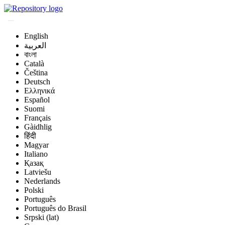
English
العربية
বাংলা
Català
Čeština
Deutsch
Ελληνικά
Español
Suomi
Français
Gàidhlig
हिंदी
Magyar
Italiano
Қазақ
Latviešu
Nederlands
Polski
Português
Português do Brasil
Srpski (lat)