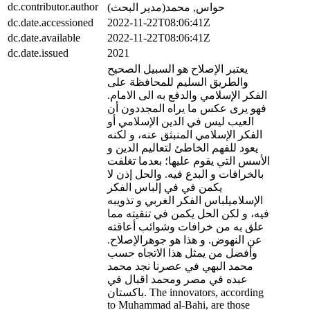
dc.contributor.author
حواس, محمد(مدير البحث)
dc.date.accessioned
2022-11-22T08:06:41Z
dc.date.available
2022-11-22T08:06:41Z
dc.date.issued
2021
يعتبر الإصلاح هو السبيل الصحيح
والطريق السليم للمحافظة على
الفكر الإسلامي والدفع به الى الامام.
فهو يرى عكس ما يراه المجددون أن
العيب ليس في الدين الإسلامي أو
الفكر الإسلامي المنبثق عنه، و لكنه
يعود للفهم الخاطئ لتعاليم الدين و
الأسس التي يقوم عليها؛ بعدما تغلفت
بالخرافات و البدع فيه. والحل إذن لا
يكمن في في إلباس الفكر
الإسلاميلباس الفكر الغربي و تذويبه
فيه، و لكن الحل يكمن في تنقيته مما
علق به من خرافات وشوائب أعاقته
عن النهوض. و هذا هو جوهرالإصلاح.
وأفضل من يمثل هذا الاتجاه حسب
محمد البهي في عصرنا نجد محمد
عبده في مصر ومحمد اقبال في
باكستان. The innovators, according
to Muhammad al-Bahi, are those