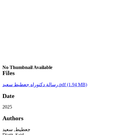
No Thumbnail Available
Files
رسالة دكتوراه جعطيط سعيد.pdf
(1.94 MB)
Date
2025
Authors
جعطيط, سعيد
Djatit, Said