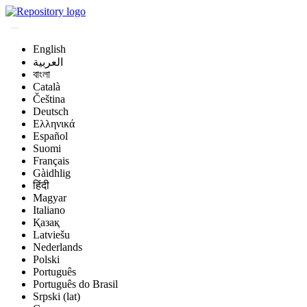
English
العربية
বাংলা
Català
Čeština
Deutsch
Ελληνικά
Español
Suomi
Français
Gàidhlig
हिंदी
Magyar
Italiano
Қазақ
Latviešu
Nederlands
Polski
Português
Português do Brasil
Srpski (lat)