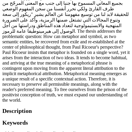
بجميع المعاني المسموح بها جنبا إلى جنب مع المعنى المرجّح من
طرف القارئ ولكي نحرر أنفسنا من سجن المفهوم الوضعي
للحقيقة لابد لنا من توسيع مفهومنا عن العالم يشير "ريكور إلى سعة
وتنوع المجالات التي تشتغل ضمنها الرمزية، وأكد على الضرورة
المنهجية والابستيمولوجية لتعداد هذه المناطق ودراستها من أجل
الوصول إلى هيرمينوطيقا عامة للرموز. The thesis addresses the
problematic question: How can metaphor and symbol, as two
semantic entities, be recovered from exile and re-established at the
center of philosophical thought, from Paul Ricoeur's perspective?
Paul Ricoeur insists that metaphor is founded on a single word, yet it
arises from the interaction of two ideas. It tends to become habitual,
and arriving at the true meaning of a metaphorical phrase is
contingent upon moving from the apparent literal attribution to the
implicit metaphorical attribution. Metaphorical meaning emerges as
a unique result of a specific contextual action. Therefore, it is
necessary to preserve all permissible meanings, along with the
reader's preferred meaning. To free ourselves from the prison of the
positivist conception of truth, we must expand our understanding of
the world.
Description
Keywords