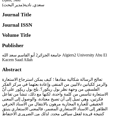
سعدي, نادية(مدير البحث)
Journal Title
Journal ISSN
Volume Title
Publisher
جامعة الجزائر2 أبو القاسم سعد الله Algiers2 University Abu El
Kacem Saad Allah
Abstract
تعالج الرسالة شكالية مفادها ؛ كيف يمكن استرجاع الاستعارة
والرمز ككيانين دلاليين من المنفى وإعادة بعثهما في مركز الفكر
الفلسفي من وجهة نظر بول ريكور؟. يلح بول ريكور على أنّ
الاستعارة تتأسس من كلمة واحدة، لكنها مع ذلك، تنشأ من تفاعل
فكرتين، وهي تميل إلى أن تصبح معتادة، والوصول إلى المعنى
الحقيقي للعبارة المجازية مرهون بالانتقال من الاسناد الحرفي
الظاهر إلى الاسناد الاستعاري المضمر، فالمعنى الاستعاري ينبثق
كنتيجة فريدة لفعل سياقي محدد. لذلك من الضروري الاحتفاظ