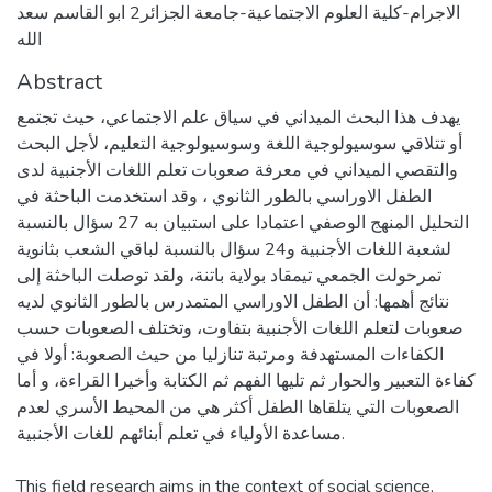
الاجرام-كلية العلوم الاجتماعية-جامعة الجزائر2 ابو القاسم سعد
الله
Abstract
يهدف هذا البحث الميداني في سياق علم الاجتماعي، حيث تجتمع
أو تتلاقي سوسيولوجية اللغة وسوسيولوجية التعليم، لأجل البحث
والتقصي الميداني في معرفة صعوبات تعلم اللغات الأجنبية لدى
الطفل الاوراسي بالطور الثانوي ، وقد استخدمت الباحثة في
التحليل المنهج الوصفي اعتمادا على استبيان به 27 سؤال بالنسبة
لشعبة اللغات الأجنبية و24 سؤال بالنسبة لباقي الشعب بثانوية
تمرحولت الجمعي تيمقاد بولاية باتنة، ولقد توصلت الباحثة إلى
نتائج أهمها: أن الطفل الاوراسي المتمدرس بالطور الثانوي لديه
صعوبات لتعلم اللغات الأجنبية بتفاوت، وتختلف الصعوبات حسب
الكفاءات المستهدفة ومرتبة تنازليا من حيث الصعوبة: أولا في
كفاءة التعبير والحوار ثم تليها الفهم ثم الكتابة وأخيرا القراءة، و أما
الصعوبات التي يتلقاها الطفل أكثر هي من المحيط الأسري لعدم
مساعدة الأولياء في تعلم أبنائهم للغات الأجنبية.
This field research aims in the context of social science,