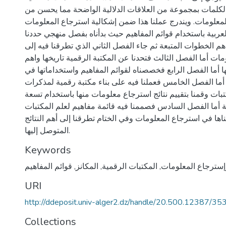
لكلمات بمجموعة من العلاقات الدلالية الواضحة مما يحسن من
معلومات. ويندرج عملنا هذا ضمن إشكالية استرجاع المعلومات
العربية باستخدام قوائم المفاهيم حيث بدأناه بفصل منهجي حددنا
اهم الخطوات المتبعة ثم جاء الفصل الثاني الذي تطرقنا فيه إلى
ات أما الفصل الثالث فتحدنا عن المكتبة الرقمية تاريخها واهم
تها أما الفصل الرابع فخصصناه لقوائم المفاهيم واستخداماتها في
ما الفصل الخامس فعملنا فيه على بناء مكتبة رقمية لمذكرات
ات وقمنا بتقييم نتائج استرجاع معلومات منها باستخدام تسعة
أما الفصل السادس فصممنا فيه قائمة مفاهيم لعلم المكتبات
ها في استرجاع المعلومات وفي الختام تطرقنا إلى أهم النتائج
المتوصل إليها.
Keywords
إسترجاع المعلومات
,
المكتبات الرقمية
,
المكانز
,
قوائم المفاهيم
URI
http://ddeposit.univ-alger2.dz/handle/20.500.12387/35
Collections