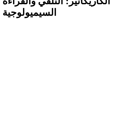
الكاريكاتير: التلقي والقراءة
السيميولوجية