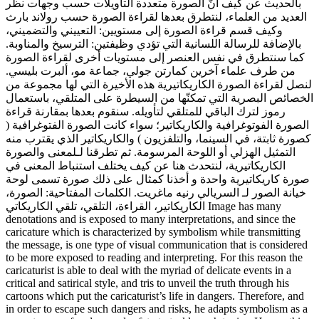
بالحديث عن كيف أنّ الصورة متعددة التأويلات حسب وجهات نظر
العديد من العلماء، لنتطرق بعدها لقراءة الصورة حسب رولاند بارث
وكيف قسم قراءة الصورة إلى مستويين: التعييني والتضميني،
بالإضافة للرسالة اللسانية التي تؤدي وظيفتين: الترسيخ والمناوبة.
كما سنتطرق في نفس العنصر إلى مستويات أخرى لقراءة الصورة
من طرف علماء آخرين كمارتن جولي، جماعة مو، ألبرت بليسي.
لنصل لقراءة الصورة الكاريكاتيرية هذه الأخيرة التي لها مجموعة من
الخصائص البصرية التي تمكنّها من السيطرة على المتلقي، باستعمال
رموز لترك الباقي للمتلقي لتأويله. سنقوم بعدها بمقارنة قراءة
الصورة الفوتوغرافية والكاريكاتير؛ سواء كانت الصورة الفتوغرافية (
كصورة ثابتة، في السينما، والتلفزيون ) والكاريكاتير الذي يقترب منه
التمثيل الهزلي أو اللوحة المرسومة. ثم تطرقنا لـلمعنى والصورة
الكاريكاتيرية، لنتحدث هنا عن كيف يختلف استنباط المعنى في
صورة كاريكاتيرية واحدة و أخذنا كمثال على ذلك صورة تسمى لوحة
خيانة الصور لـ السريالي رنيه ماغريت. الكلمات المفتاحية: الصورة،
الكاريكاتير، القراءة، التلقي، تلقي الكاريكاتي Image has many
denotations and is exposed to many interpretations, and since the
caricature which is characterized by symbolism while transmitting
the message, is one type of visual communication that is considered
to be more exposed to reading and interpreting. For this reason the
caricaturist is able to deal with the myriad of delicate events in a
critical and satirical style, and tris to unveil the truth through his
cartoons which put the caricaturist’s life in dangers. Therefore, and
in order to escape such dangers and risks, he adapts symbolism as a