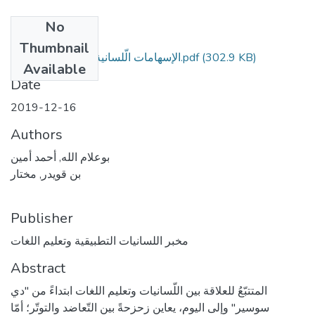
No
Files
Thumbnail
الإسهامات الّلسانية في تعليمية اللّغات.pdf
(302.9 KB)
Available
Date
2019-12-16
Authors
بوعلام الله, أحمد أمين
بن قويدر, مختار
Publisher
مخبر اللسانيات التطبيقية وتعليم اللغات
Abstract
المتتبّعُ للعلاقة بين اللّسانيات وتعليم اللغات ابتداءً من "دي
سوسير" وإلى اليوم، يعاين زحزحةً بين التّعاضد والتوتّر؛ أمّا