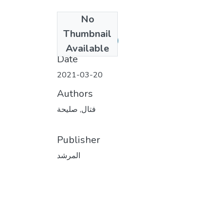
No
Files
Thumbnail
3.pdf
(315.61 KB)
Available
Date
2021-03-20
Authors
فتال, صليحة
Publisher
المرشد