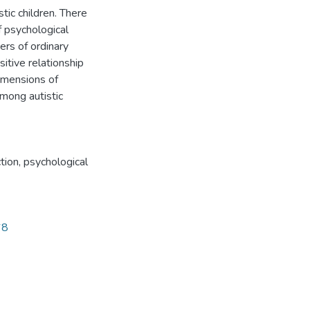
tic children. There
of psychological
rs of ordinary
sitive relationship
dimensions of
mong autistic
ction, psychological
68