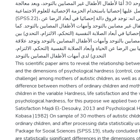
لأطفال مصابين بالتوحد 30 أمًا لأطفال الأطفال غير المصابين بالتوحد، وبعد معالجة
 عليها إحصائيا باستخدام الحزمة الإحصائية للعلوم الاجتماعية
(SPSS.22)، انتهت الدراسة إلى انه: توجد فروق دالة إحصائيا في أبعاد الرضا عن
فال غير مصابين بالتوحد وأمهات الأطفال المصابين بالتوحد. كما
صائيا في أبعاد الصلابة النفسية (التحكم، الالتزام، التحدي) بين
صابين بالتوحد وأمهات الأطفال المصابين بالتوحد وتوجد علاقة
ئيا بين الرضا عن الحياة وأبعاد الصلابة النفسية (التحكم، الالتزام
التحدي) لدى أمهات الأطفال المصابين بالتوحد
This scientific paper aims to reveal the relationship betwee
and the dimensions of psychological hardness (control, c
challenge) among mothers of autistic children, as well as 
difference between mothers of ordinary children and mothe
children in the variable Hardness, life satisfaction and the 
psychological hardness, for this purpose we applied two 
Satisfaction Majdi El-Desouky, 2013 and Psychological 
Kobasa )1982) On sample of 30 mothers of autistic child
ordinary children, and after processing data statistically us
Package for Social Sciences (SPSS.19), study concluded t
are statistically significant differences in the dimensions of