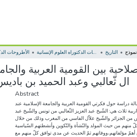
التاريخ
الأطروحات الدكتوراه العلوم الإنسانية
الأطروحات الدك
حية بين القومية العربية والجامعة
ال ثّعالبي وعبد الحميد بن باد
Abstract
الة دراسة حول فكرتي القومية العربية والجامعة الإسلامية عند
ة ثلاث هي: الشّيخ عبد العزيز الثّعالبي من تونس والشّيخ عبد
س من الجزائر والشّيخ علاّل الفاسي من المغرب وذلك من خلال
منهم من حيث المولد والنّشأة والتّكوين وأنشطتهم السّياسية
أهمّ مؤلفاتهم،ووفاتهم ثمّ الحديث عن مدى توافق كلّ منهم مع