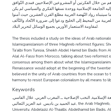
ن خلال الفكرتين أو المشروعين الإصلاحيين فمدى التّوافق
ليه الجامعة الإسلامية ووحدة نسقها الفكري والسياسي لم يكن
سيتبناه رواد النّهضة العربية مطلع القرن العشرين حيث آمنوا
لعربية من المحيط إلى الخليج ودعوا إلى ضرورة الاتّحاد والتّآلف
لمقاومة الاستعمار الأوربي بجميع الوسائل لتحرير البلاد.
The thesis included a study on the ideas of Arab national
Islamicpanislanism of three Maghreb reformist figures: Sh
Ta’albi from Tunisia, Sheikh Abdel Hamid bin Badis from A
Alal Al-Fassi from Morocco, talking about two reformist i
consensus among them about what the Islamicpanislani
Renaissance would adopt at the beginning of the twentiet
believed in the unity of Arab countries from the ocean to 
harmony to resist European colonialism by all means to lib
Keywords
ة الإسلامية
,
النخب الإصلاحية ــ المغرب العربي
,
علال الفاسي
,
the Arab Maghreb
,
عبد الحميد بن باديس
,
عبد العزيز الثعالبي
University
,
Abdelaziz Al-Thaalbi
,
Abdelhamid bin Badis
,
Al