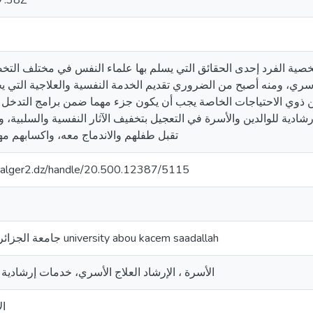
7:38Z
شخصية الفرد إحدى الحقائق التي يسلم بها علماء النفس في مختلف الت
الأسري، ومنه أصبح من الضروري تقديم الخدمة النفسية والعلاجية التي ي
من ذوي الاحتياجات الخاصة يجب أن يكون جزء مهما ضمن برامج التدخل ا
ادية للوالدين والأسرة في التعجيل بتخفيف الآثار النفسية والسلبية، و
تقبل طفلهم والاندماج معه، واكسابهم مه
iv-alger2.dz/handle/20.500.12387/5115
جامعة الجزائر 02ابوقاسم سعد الله university abou kacem saadallah
الأسرة ، الإرشاد العلاج الأسري، خدمات إرشادية ،
ال